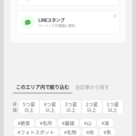
LINEスタンプ
ツーリングの連絡に便利
このエリア内で絞り込む
全記事から探す
5
つ星
4
つ星
3
つ星
2
つ星
1
つ星
評
以上
以上
以上
以上
以上
価:
#
絶景
#
名所
#
最端
#
山
#
海
#
フォトスポット
#
名物
#
肉
#
魚