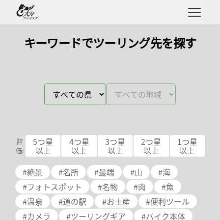
キーワードでツーリング先を探す
5
つ星
4
つ星
3
つ星
2
つ星
1
つ星
評
以上
以上
以上
以上
以上
価:
#
絶景
#
名所
#
最端
#
山
#
海
#
フォトスポット
#
名物
#
肉
#
魚
#
温泉
#
道の駅
#
お土産
#
便利ツール
#
カメラ
#
ツーリングギア
#
バイク本体